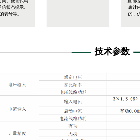
时间、报警代码
置
:
微
通信状态提示、
表计
的表号等。
的，
技术参数