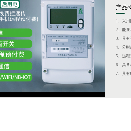
产品
1、采
2、能
3、具
4、分
5、远
6、具备4
7、具