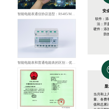
安
智能电能表通信协议选型：RS485/Modbus/LoRa 怎么选？
软件：添
法；开
硬件：添
防
智能电能表和普通电能表的区别：优势 + 替换必要性
显
当月和上
量、各费
值和总累