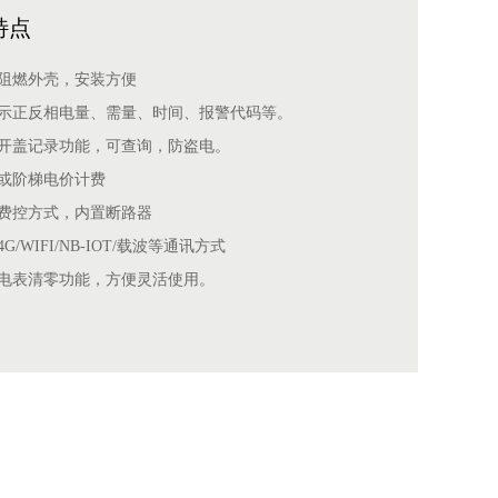
特点
用阻燃外壳，安装方便
显示正反相电量、需量、时间、报警代码等。
有开盖记录功能，可查询，防盗电。
时或阶梯电价计费
程费控方式，内置断路器
G/WIFI/NB-IOT/载波等通讯方式
有电表清零功能，方便灵活使用。