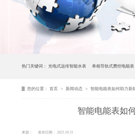
热门关键词：
光电式远传智能水表
单相导轨式费控电能表
您的位置：
首页
>
新闻动态
>
智能电能表如何助力新
智能电能表如
来源：
发布日期： 2025.10.31