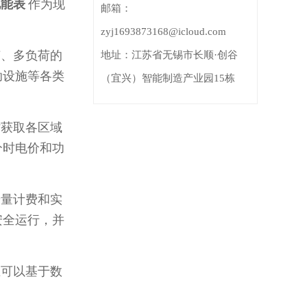
电能表
作为现
邮箱：
。
zyj1693873168@icloud.com
节、多负荷的
地址：
江苏省无锡市长顺·创谷
助设施等各类
（宜兴）智能制造产业园15栋
获取各区域
分时电价和功
量计费和实
安全运行，并
可以基于数