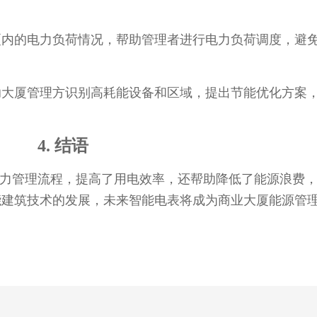
厦内的电力负荷情况，帮助管理者进行电力负荷调度，避
。
助大厦管理方识别高耗能设备和区域，提出节能优化方案
4
. 结语
力管理流程，提高了用电效率，还帮助降低了能源浪费，
能建筑技术的发展，未来智能电表将成为商业大厦能源管