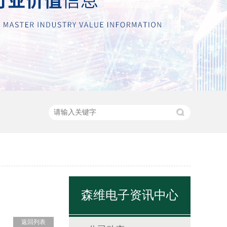
森维电子资讯中心
返回列表