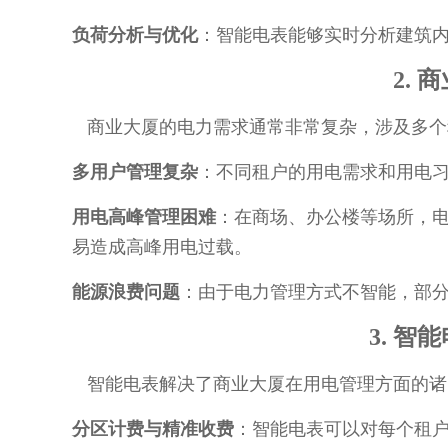
负荷分析与优化
：智能电表能够实时分析建筑
2.
商业大厦的电力需求通常非常复杂，涉及多个
多用户管理复杂
：不同租户的用电需求和用电
用电高峰管理困难
：在商场、办公楼等场所，
易造成高峰用电过载。
能源浪费问题
：由于电力管理方式不智能，部
3. 智
智能电表解决了商业大厦在用电管理方面的诸
分区计费与精准收费
：智能电表可以对每个租