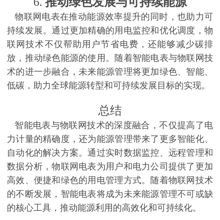
6.
推动绿色发展与可
持续能源
物联网电表在推动能源效率提升的同时，也助力可
持续发展。通过更加精确的用电监控和优化调度，物
联网技术不仅帮助用户节省电费，还能够减少碳排
放，推动绿色能源的使用。随着智能电表与物联网技
术的进一步融合，未来能源管理将更加绿色、智能、
低碳，助力全球能源转型和可持续发展目标的实现。
总结
智能电表与物联网技术的深度融合，不仅提高了电
力计量的精确度，还为能源管理带来了更多智能化、
自动化的解决方案。通过实时数据监控、远程管理和
数据分析，物联网电表为用户和电力公司提供了更加
高效、便捷和绿色的用电管理方式。随着物联网技术
的不断发展，智能电表将成为未来能源管理不可或缺
的核心工具，推动能源利用的高效化和可持续化。