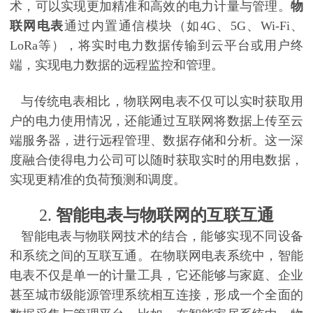
术，可以实现更加精准和高效的电力计量与管理。
物
联网电表
通过内置通信模块（如4G、5G、Wi-Fi、
LoRa等），将实时电力数据传输到云平台或用户终
端，实现电力数据的远程监控和管理。
与传统电表相比，物联网电表不仅可以实时获取用
户的电力使用情况，还能通过互联网将数据上传至云
端服务器，进行远程管理、数据存储和分析。这一深
度融合使得电力公司可以随时获取实时的用电数据，
实现更精准的负荷预测和调度。
2.
智能电表与物联网的互联互通
智能电表与物联网技术的结合，能够实现不同设备
和系统之间的互联互通。在物联网电表系统中，智能
电表不仅是单一的计量工具，它还能够与家庭、企业
甚至城市级能源管理系统相互连接，形成一个全面的