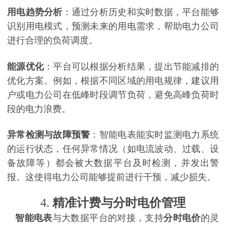
用电趋势分析
：通过分析历史和实时数据，平台能够
识别用电模式，预测未来的用电需求，帮助电力公司
进行合理的负荷调度。
能源优化
：平台可以根据分析结果，提出节能减排的
优化方案。例如，根据不同区域的用电规律，建议用
户或电力公司在低峰时段调节负荷，避免高峰负荷时
段的电力浪费。
异常检测与故障预警
：智能电表能实时监测电力系统
的运行状态，任何异常情况（如电流波动、过载、设
备故障等）都会被大数据平台及时检测，并发出警
报。这使得电力公司能够提前进行干预，减少损失。
4.
精准计费与分时电
价管理
智能电表
与大数据平台的对接，支持
分时电价
的灵