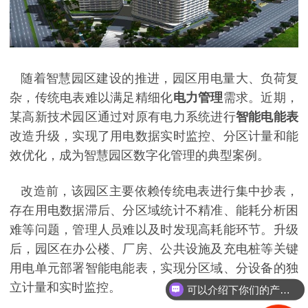
随着智慧园区建设的推进，园区用电量大、负荷复
杂，传统电表难以满足精细化
电力管理
需求。近期，
某高新技术园区通过对原有电力系统进行
智能电能表
改造升级，实现了用电数据实时监控、分区计量和能
效优化，成为智慧园区数字化管理的典型案例。
改造前，该园区主要依赖传统电表进行集中抄表，
存在用电数据滞后、分区域统计不精准、能耗分析困
难等问题，管理人员难以及时发现高耗能环节。升级
后，园区在办公楼、厂房、公共设施及充电桩等关键
用电单元部署智能电能表，实现分区域、分设备的独
立计量和实时监控。
可以介绍下你们的产品么？