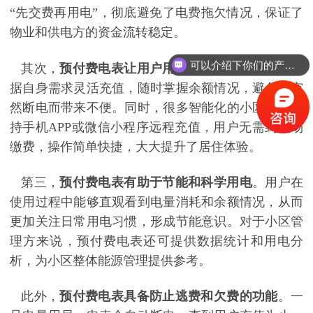
“先交费再用电”，彻底避免了电费拖欠情况，保证了
物业和供电方的资金流转稳定。
可以介绍下你们的产品么？
其次，
预付费电表让用户用电更自主
。居民可以根
据自身需求灵活充值，随时掌握余额情况，避免因突
然断电而带来不便。同时，很多智能化的小区电表支
持手机APP或微信小程序远程充值，用户无需到现场
缴费，操作简单快捷，大大提升了居住体验。
第三，
预付费电表有助于节能和科学用电
。用户在
使用过程中能够直观看到电量消耗和余额情况，从而
更加关注日常用电习惯，形成节能意识。对于小区管
理方来说，预付费电表还可提供数据统计和用电分
析，为小区整体能源管理提供参考。
此外，
预付费电表具备防止逃费和欠费的功能
。一