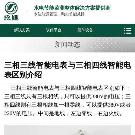
水电节能监测整体解决方案提供商
专注能源管理，助力节能减排
解决方案
软件平台
硬件设备
新闻动态
三相三线智能电表与三相四线智能电
表区别介绍
三相三线智能电表与三相四线智能电表区别如下：
三相三线只有三根相线，只可以提供380V的电压；三
相四线则有三根相线加一根零线，可以提供380V或者
220V的电压。中间是地线，左边零线，右边火线。