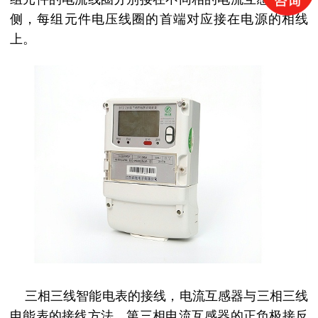
侧，每组元件电压线圈的首端对应接在电源的相线
上。
三相三线智能电表的接线，电流互感器与三相三线
电能表的接线方法，第三相电流互感器的正负极接反