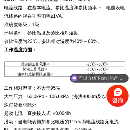
电流线路：在基本电流、参比温度和参比频率下，电能表电
流线路的视在功率消耗≤1VA。
准确度等级：1级
环境条件：参比温度及参比相对湿度
参比温度为23℃，参比相对湿度为40%～60%。
工作温度范围
：
可以介绍下你们的产品么？
工作相对湿度：不大于95%
大气压力：63.0kPa～106.0kPa（海拔4000m及以下），特
殊订货要求除外。
起动电流：直接接入式 ≤0.004Ib
潜动：当电能表施加参比电压的115％而电流线路无电流