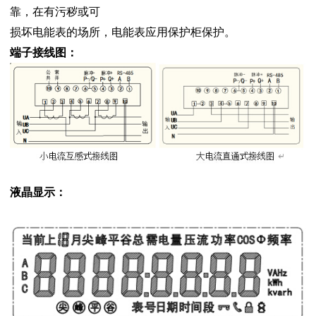
靠，在有污秽或可
损坏电能表的场所，电能表应用保护柜保护。
端子接线图：
液晶
显示：