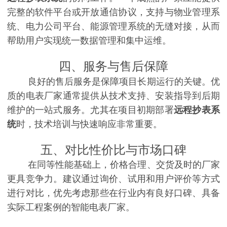
完整的软件平台或开放通信协议，支持与物业管理系
统、电力公司平台、能源管理系统的无缝对接，从而
帮助用户实现统一数据管理和集中运维。
四、服务与售后
保障
良好的售后服务是保障项目长期运行的关键。优
质的电表厂家通常提供从技术支持、安装指导到后期
维护的一站式服务。尤其在项目初期部署
远程抄表系
统
时，技术培训与快速响应非常重要。
五、对比性价比与市场口碑
在同等性能基础上，价格合理、交货及时的厂家
更具竞争力。建议通过询价、试用和用户评价等方式
进行对比，优先考虑那些在行业内有良好口碑、具备
实际工程案例的智能电表厂家。