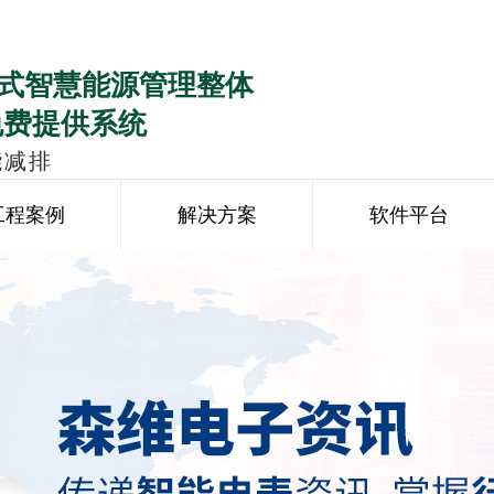
式智慧能源管理整体
免费提供系统
能减排
工程案例
解决方案
软件平台