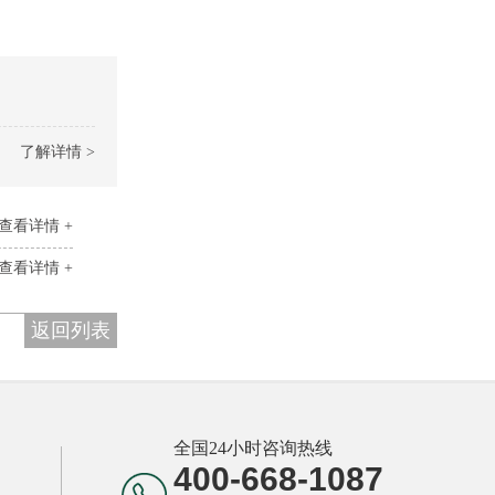
了解详情 >
查看详情 +
查看详情 +
返回列表
全国24小时咨询热线
E
400-668-1087