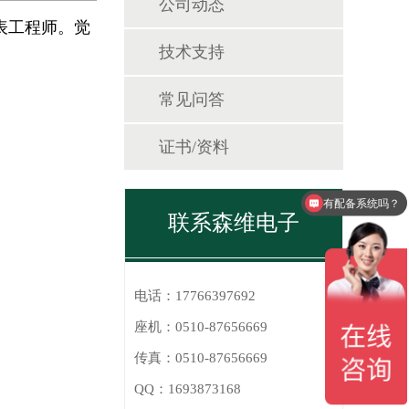
公司动态
表工程师。觉
技术支持
常见问答
证书/资料
有配备系统吗？
我想咨询商品报价
联系森维电子
电话：
17766397692
座机：
0510-87656669
传真：
0510-87656669
QQ：
1693873168