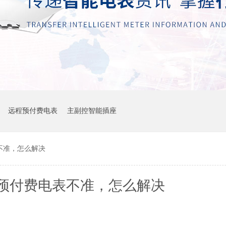
远程预付费电表
主副控智能插座
不准，怎么解决
预付费电表不准，怎么解决