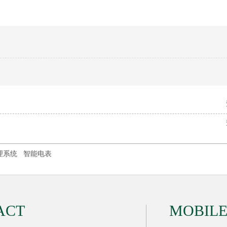
理系统
智能电表
ACT
MOBIL