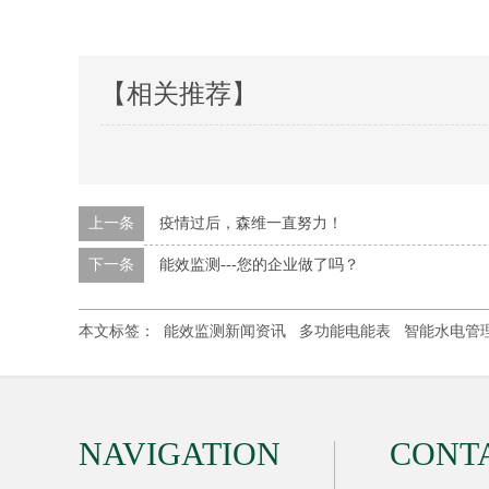
【相关推荐】
上一条
疫情过后，森维一直努力！
下一条
能效监测---您的企业做了吗？
本文标签：
能效监测新闻资讯
多功能电能表
智能水电管
NAVIGATION
CONT