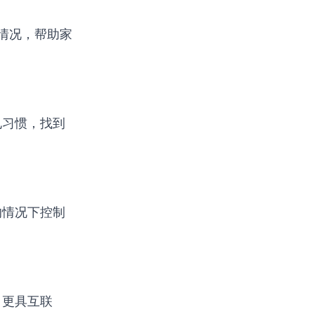
情况，帮助家
习惯，找到
情况下控制
、更具互联