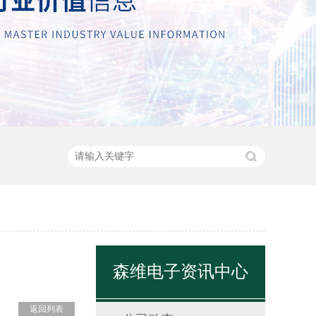
森维电子资讯中心
返回列表