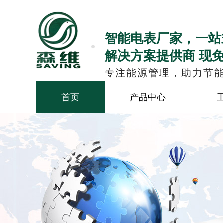
智能电表厂家，一站
解决方案提供商 现
专注能源管理，助力节
首页
产品中心