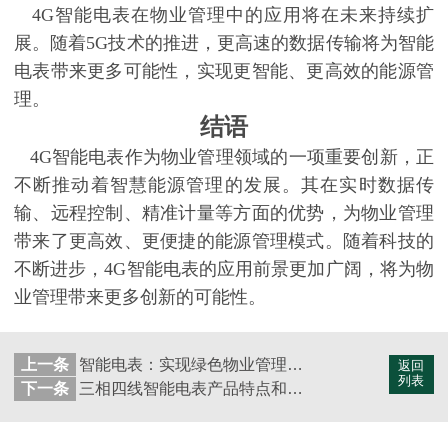
4G智能电表在物业管理中的应用将在未来持续扩
展。随着5G技术的推进，更高速的数据传输将为智能
电表带来更多可能性，实现更智能、更高效的能源管
理。
结语
4G智能电表作为物业管理领域的一项重要创新，正
不断推动着智慧能源管理的发展。其在实时数据传
输、远程控制、精准计量等方面的优势，为物业管理
带来了更高效、更便捷的能源管理模式。随着科技的
不断进步，4G智能电表的应用前景更加广阔，将为物
业管理带来更多创新的可能性。
上一条
智能电表：实现绿色物业管理的利器
返回
列表
下一条
三相四线智能电表产品特点和技术优势