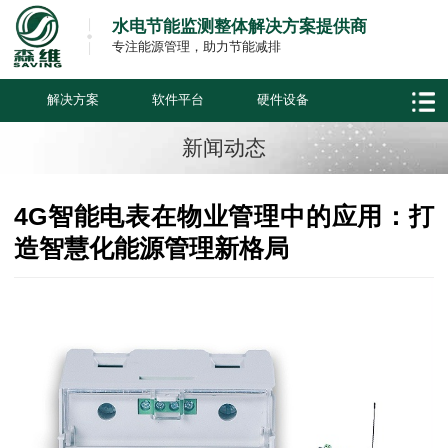
水电节能监测整体解决方案提供商
专注能源管理，助力节能减排
解决方案
软件平台
硬件设备
新闻动态
4G智能电表在物业管理中的应用：打
造智慧化能源管理新格局