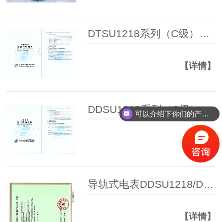
DTSU1218系列（C级）型批报告
【详情】
DDSU1218系列（C级）型批报告
可以介绍下你们的产品么？
【详情】
导轨式电表DDSU1218/DTSU1218 CPA证书
【详情】