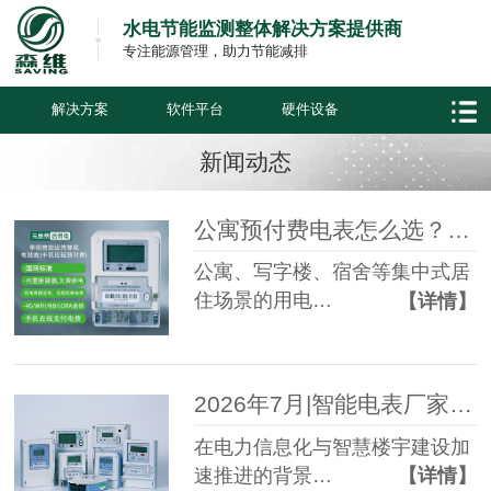
水电节能监测整体解决方案提供商
专注能源管理，助力节能减排
解决方案
软件平台
硬件设备
新闻动态
公寓预付费电表怎么选？看森维电子费控方案
公寓、写字楼、宿舍等集中式居
住场景的用电…
【详情】
2026年7月|智能电表厂家TOP8推荐指南
在电力信息化与智慧楼宇建设加
速推进的背景…
【详情】