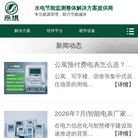
水电节能监测整体解决方案提供商
专注能源管理，助力节能减排
解决方案
软件平台
硬件设备
新闻动态
公寓预付费电表怎么选？看森维电子费控方案
公寓、写字楼、宿舍等集中式居
住场景的用电…
【详情】
2026年7月|智能电表厂家TOP8推荐指南
在电力信息化与智慧楼宇建设加
速推进的背景…
【详情】